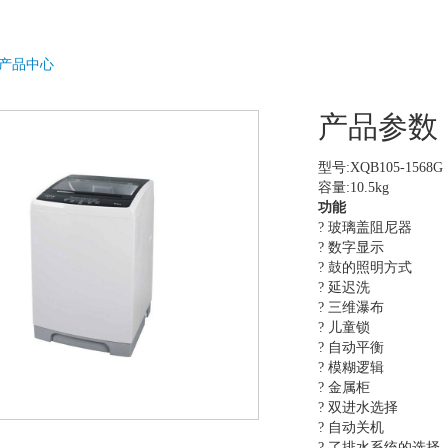
产品中心
产品参数
型号:XQB105-1568G
容量:10.5kg
功能
? 玻璃盖阻尼器
? 数字显示
? 鼓的照明方式
? 延迟洗
? 三维瀑布
? 儿童锁
? 自动平衡
? 模糊逻辑
? 金属柜
? 双进水选择
? 自动关机
? 了排水系统的选择