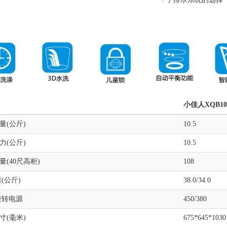
小佳人
XQB10
量(公斤)
10.5
力(公斤)
10.5
量(40尺高柜)
108
(公斤)
38.0/34.0
旋转电源
450/380
寸(毫米)
675*645*1030