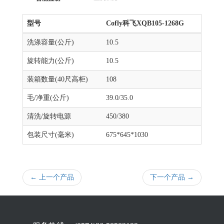
型号
Cofly科飞XQB105-1268G
洗涤容量(公斤)
10.5
旋转能力(公斤)
10.5
装箱数量(40尺高柜)
108
毛/净重(公斤)
39.0/35.0
清洗/旋转电源
450/380
包装尺寸(毫米)
675*645*1030
← 上一个产品
下一个产品 →