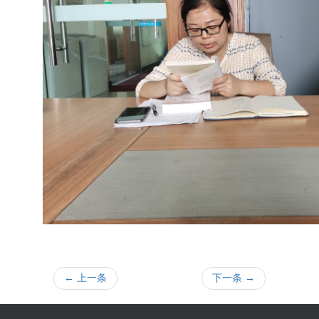
← 上一条
下一条 →